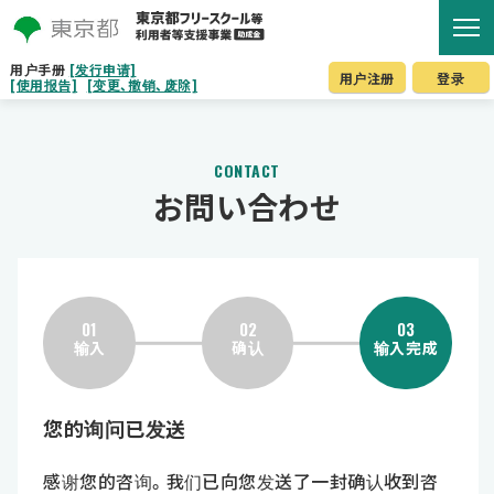
用户手册
[发行申请]
用户注册
登录
[使用报告]
[变更、撤销、废除]
CONTACT
お問い合わせ
01
02
03
输入
确认
输入完成
您的询问已发送
感谢您的咨询。我们已向您发送了一封确认收到咨