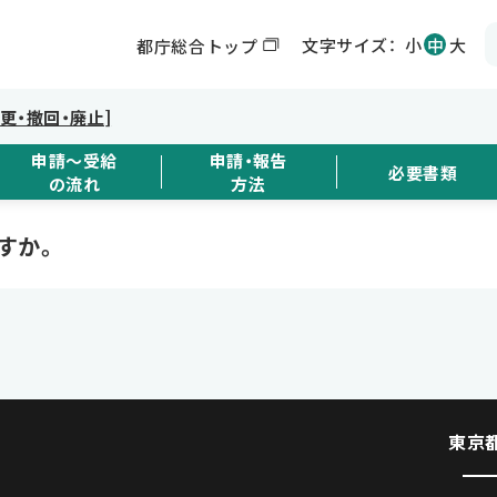
文字サイズ：
小
中
大
都庁総合トップ
変更・撤回・廃止]
申請～受給
申請・報告
必要書類
の流れ
方法
すか。
東京