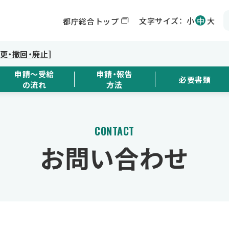
文字サイズ：
小
中
大
都庁総合トップ
変更・撤回・廃止]
申請～受給
申請・報告
必要書類
の流れ
方法
CONTACT
お問い合わせ