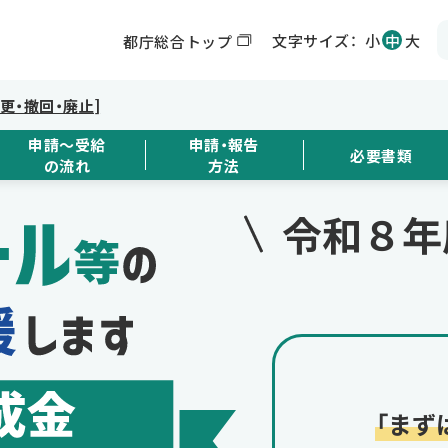
文字サイズ：
小
中
大
都庁総合トップ
変更・撤回・廃止]
申請～受給
申請・報告
必要書類
の流れ
方法
令和８年
「まず