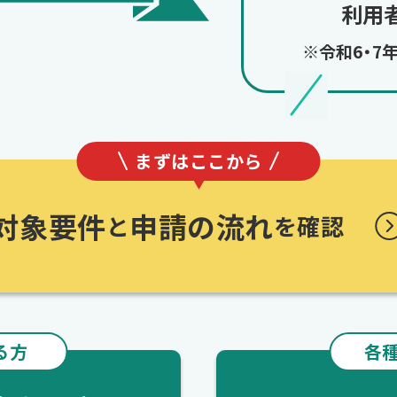
利用
※令和6・
まずはここから
対象要件
申請の流れ
と
を確認
る方
各