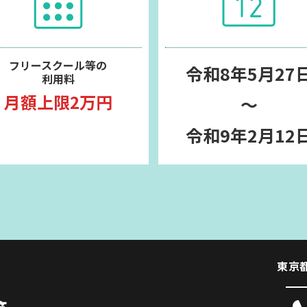
フリースクール等の
令和8年5月27
利用料
月額上限2万円
～
令和9年2月12
東京