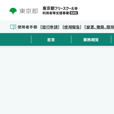
使用者手冊
[發行申請]
[使用報告]
[變更、撤銷、廢除
首頁
業務概覽