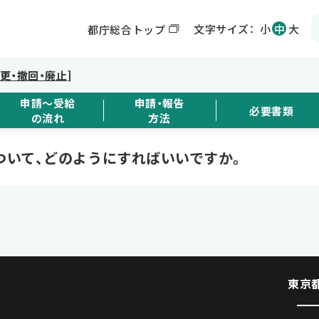
文字サイズ：
小
中
大
都庁総合トップ
変更・撤回・廃止]
申請～受給
申請・報告
必要書類
の流れ
方法
ついて、どのようにすればいいですか。
東京