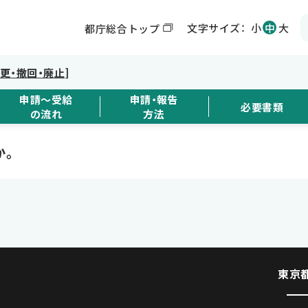
文字サイズ：
小
中
大
都庁総合トップ
変更・撤回・廃止]
申請～受給
申請・報告
必要書類
の流れ
方法
か。
東京